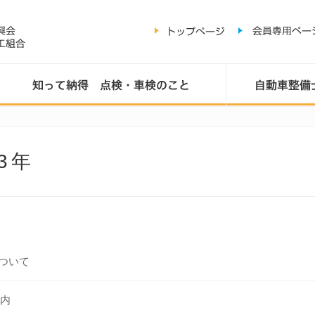
3年
について
案内