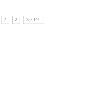
2
3
次の10件