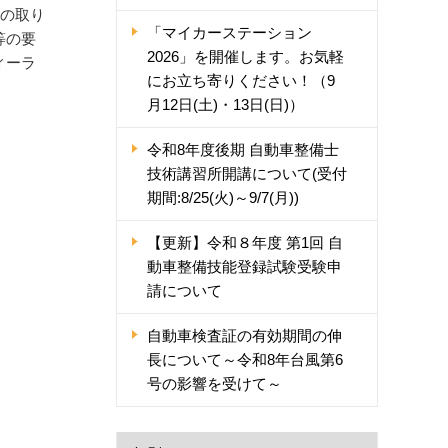
可の取り
「マイカーステーション
等の要
2026」を開催します。お気軽
ィーラ
にお立ち寄りください！（9
月12日(土)・13日(日)）
。
令和8年度後期 自動車整備士
技術講習所開講について(受付
期間:8/25(火)～9/7(月))
【更新】令和８年度 第1回 自
動車整備技能登録試験受験申
請について
自動車検査証の有効期間の伸
長について～令和8年台風第6
号の影響を受けて～