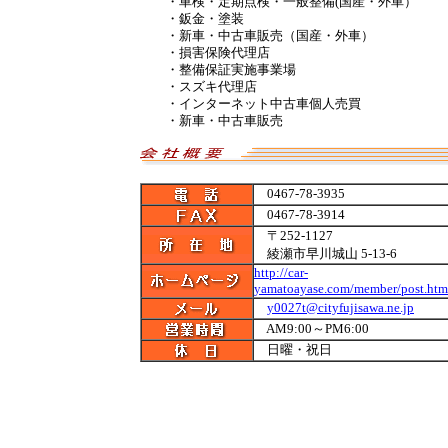
・車検・定期点検・一般整備(国産・外車）
・鈑金・塗装
・新車・中古車販売（国産・外車）
・損害保険代理店
・整備保証実施事業場
・スズキ代理店
・インターネット中古車個人売買
・新車・中古車販売
0467-78-3935
0467-78-3914
〒252-1127
綾瀬市早川城山 5-13-6
http://car-
yamatoayase.com/member/post.htm
y0027t@cityfujisawa.ne.jp
AM9:00～PM6:00
日曜・祝日