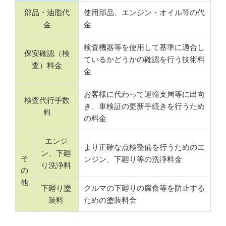
部品・油脂代
使用部品、エンジン・オイル等の代
金
金
検査機器等を使用して基準に適合し
保安確認（検
ているかどうかの確認を行う技術料
査）料金
金
お客様に代わって運輸支局等に出向
検査代行手数
き、車検証の更新手続きを行うため
料
の料金
エンジ
より正確な点検整備を行うためのエ
ン、下廻
そ
ンジン、下廻り等の洗浄料金
り洗浄料
の
他
下廻り塗
クルマの下廻りの腐食等を防止する
装料
ための塗装料金